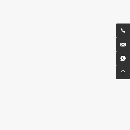



