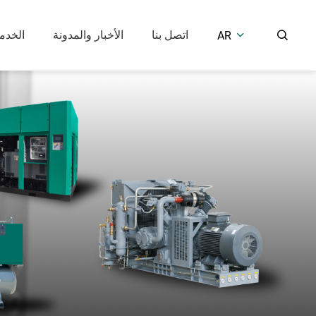
اتصل بنا
الأخبار والمدونة
الخدم
AR


معدات معالجة الهواء
ضاغط هواء مكبس
ضاغط هواء مكبس خالي من الزيت (7.5 بار)
مجفف هواء بالتبريد
ضاغط متوسط وعالي الضغط (25-400 بار)
مجفف هواء ماص
خزان استقبال الهواء
الحلول الصناعية
بالحقن الزيت
خالي من الزيت
المكابس