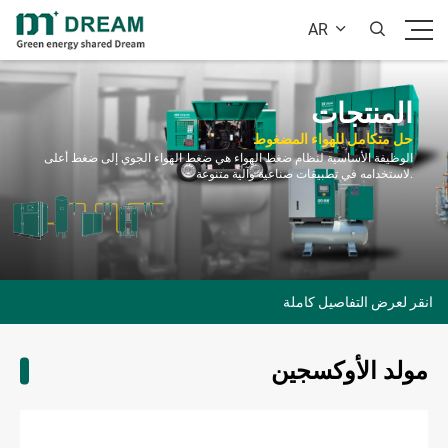
AR


المنتجات
حل متكامل للهواء المضغوط
الوظيفة الأساسية لنظام ضغط الهواء هي ضغط الهواء الجوي إلى ضغط أعلى
لاستخدامه في تطبيقات صناعية وآلية متنوعة.
انقر لعرض التفاصيل كاملة
مولد الأوكسجين