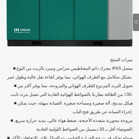
ميزات المنتج
■ محرك دائم المغناطيس متزامن ومبرد بالزيت من النوع IP65 متصل
بشكل متكامل مع الطرف الهوائي، مما يوفر كفاءة نقل عالية وطول عمر.
■ تحويل التردد المزدوج للطرف الهوائي والمروحة، مما يوفر أكثر من
30٪ من الطاقة مقارنةً بالضواغط الهوائية العادية التي تعمل بتردد ثابت.
■ هيكل مدمج، آلة صغيرة ومساحة صغيرة. الصيانة سهلة، حيث يمكن
إجراء الصيانة عن طريق فتح الباب.
■ مروحة محورية متعددة الأجنحة، ضغط هواء عالي، تبديد حرارة سريع،
الضوضاء أقل بـ 20 ديسيبل من الضواغط اللولبية العادية;
■ صمام تحكم في درجة الحرارة القياسي ذو الهيكل ثلاثي الاتجاهات الأكثر