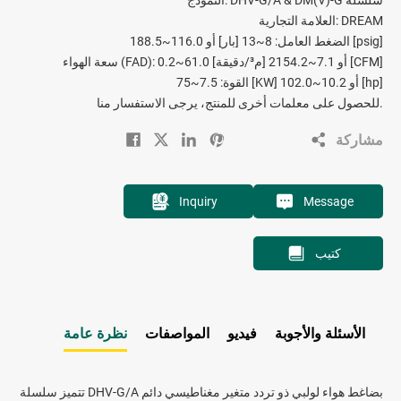
العلامة التجارية: DREAM
الضغط العامل: 8~13 [بار] أو 116.0~188.5 [psig]
سعة الهواء (FAD): 0.2~61.0 [م³/دقيقة] أو 7.1~2154.2 [CFM]
القوة: 7.5~75 [KW] أو 10.2~102.0 [hp]
للحصول على معلمات أخرى للمنتج، يرجى الاستفسار منا.
مشاركة
Inquiry
Message
كتيب
الأسئلة والأجوبة
فيديو
المواصفات
نظرة عامة
تتميز سلسلة DHV-G/A بضاغط هواء لولبي ذو تردد متغير مغناطيسي دائم