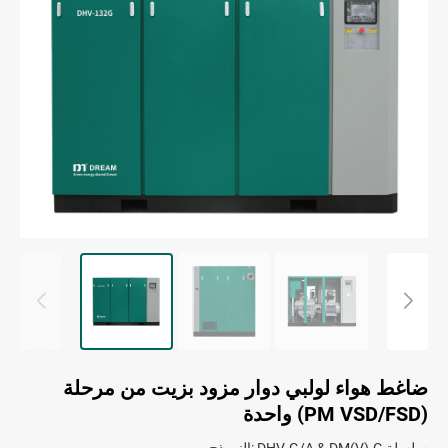
ضاغط هواء لولبي دوار مزود بزيت من مرحلة
واحدة (PM VSD/FSD)
النموذج: DHV-G/A & DM(V)-G سلسلة