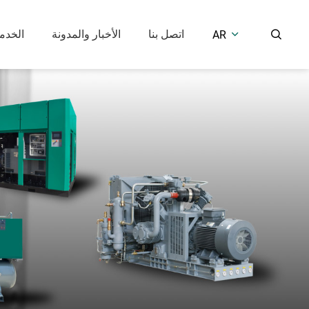
اتصل بنا
الأخبار والمدونة
الخدم
AR


معدات معالجة الهواء
ضاغط هواء مكبس
ضاغط هواء مكبس خالي من الزيت (7.5 بار)
مجفف هواء بالتبريد
ضاغط متوسط وعالي الضغط (25-400 بار)
مجفف هواء ماص
خزان استقبال الهواء
الحلول الصناعية
بالحقن الزيت
خالي من الزيت
المكابس