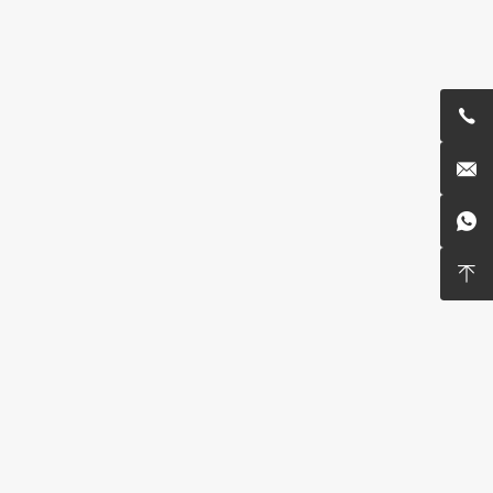



