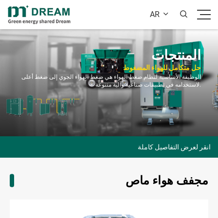
AR


المنتجات
حل متكامل للهواء المضغوط
الوظيفة الأساسية لنظام ضغط الهواء هي ضغط الهواء الجوي إلى ضغط أعلى
لاستخدامه في تطبيقات صناعية وآلية متنوعة.
انقر لعرض التفاصيل كاملة
مجفف هواء ماص