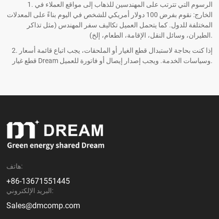
1. الرسوم التي تترتب على المهندسين للذهاب إلى مواقع العملاء في
الخارج: نقوم بفرض 100 دولار أمريكي للشخص في اليوم بناءً على المعدلات
المختلفة للدول. كما يتحمل العميل تكاليف سفر المهندس (مثل تذاكر
الطيران، وسائل النقل، الإقامة، الطعام، إلخ).
2. إذا كنت بحاجة لاستبدال قطع الغيار أو الملحقات، يجب اتباع قائمة أسعار
قطع غيار Dream وسياسات الخدمة. ويجب إصدار إيصال أو فاتورة للعميل.
هاتف:
+86-13671551445
البريد الإلكتروني:
Sales@dmcomp.com