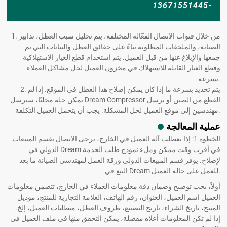
-13671551445
1. من خلال قنوات الاتصال الفعّالة المختلفة، يتم تحليل سبب العطل، تدابير
الصيانة، والملحقات المطلوبة بناءً على حقائق العطل والبيانات التي تم
جمعها والإبلاغ عنها من قبل العميل. يتم استخدام قطع الغيار الاستهلاكية
وقطع الغيار القابلة للاستهلاك في مخزون العميل لحل مشاكل العملاء
بسرعة.
2. يتم تحديد بسرعة ما إذا كان يمكن إصلاح هذا العطل في الموقع. إذا لم
يمكن حله محليًا، سترسل Dream Compressor القطع من الصين أو ترسل
مهندسين إلى موقع العميل لحل المشكلة. يجب أن يتحمل العميل التكلفة.
عملية المعالجة
الخطوة 1: إذا تعطلت آلة العميل في الخارج، يرجى الاتصال بقسم المبيعات
الدولي في Dream في أقرب وقت ممكن وملء نموذج طلب الخدمة
لإصلاح. يوفر قسم المبيعات الدولي ورقة العمل لمهندسي الصيانة ما بعد
البيع في Dream للعمل على حالة العميل.
أولاً، يجب توضيح وضمان دقة معلومات العملاء في الخارج، تتضمن معلومات
العميل اسم العميل، العنوان، رقم الهاتف، العلامة التجارية للمنتج، موديل
المنتج، تاريخ الشراء، تاريخ التصنيع، ظروف العطل، متطلبات العميل، إلخ.
إذا لم تكن المعلومات أعلاه مفصلة، يمكن التحقق منها في ملف العميل في