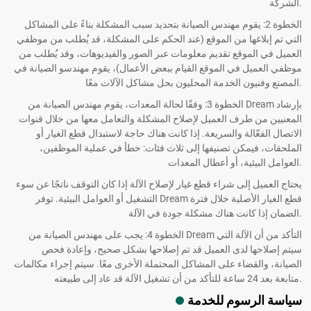
الشركة.
الخطوة 2: يقوم مهندس الصيانة بتحديد سبب المشكلة بناءً على المشاكل
التي تم إبلاغها من الموقع (عند الحكم على المشكلة، قد يُطلب من موظفي
العميل في الموقع تقديم معلومات عبر الصور والفيديوهات، وقد يُطلب من
موظفي العميل في الموقع القيام ببعض الأعمال)، يقوم مهندسو الصيانة في
المصنع وفنيون الخدمة المحليون بحل مشاكل الآلات معًا.
الخطوة 3: وفقًا لحالة المعدات، يقوم مهندس الصيانة من Dream بإرشاد
المعنيين من طرف العميل لإصلاح المشكلة والتعامل معها من خلال قنوات
الاتصال الفعّالة والسريعة. إذا كانت هناك حاجة لاستبدال قطع الغيار أو
الملحقات، فيمكن تصنيفها إلى ثلاث فئات: خطأ في عملية الموظفين،
العوامل البيئية، أو أعطال المعدات.
يحتاج العميل إلى شراء قطع غيار لإصلاح الآلة إذا كان التوقف ناتجًا عن سوء
التشغيل أو العوامل البيئية. توفر Dream قطع الغيار الأصلية خلال فترة
الضمان إذا كانت هناك مشكلة جودة في الآلة.
الخطوة 4: يجب على مهندس الصيانة من Dream التأكد من أن الآلة التي
سيتم إصلاحها لدى العميل قد تم إصلاحها بشكل صحيح، وإعادة فحص
الصيانة، والقضاء على المشاكل المحتملة الأخرى معًا. سيتم إجراء مكالمات
متابعة بعد 24 ساعة للتأكد من أن تشغيل الآلة قد عاد إلى طبيعته.
سياسة الرسوم للخدمة