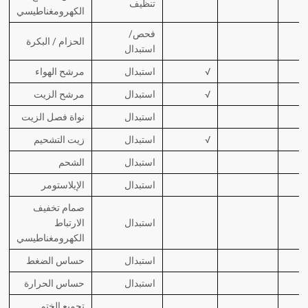
تنظيف
الكهرومغناطيسي
فحص/
الحزام / البكرة
استبدال
√
استبدال
مرشح الهواء
√
استبدال
مرشح الزيت
استبدال
نواة فصل الزيت
√
استبدال
زيت التشحيم
استبدال
الشحم
استبدال
الإيلاستومر
صمام تخفيف
استبدال
الارتباط
الكهرومغناطيسي
استبدال
حساس الضغط
استبدال
حساس الحرارة
تجميع الختم