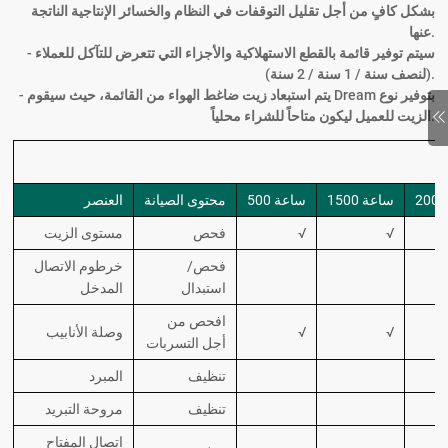
بشكل كافٍ من أجل تقليل التوقفات في النظام والخسائر الإنتاجية الناتجة
عنها.
- سيتم توفير قائمة بالقطع الاستهلاكية والأجزاء التي تتعرض للتآكل للعملاء
(لنصف سنة / 1 سنة / 2 سنة).
- يتم استبعاد زيت ضاغط الهواء من القائمة، حيث سيقوم Dream بتوفير نوع
الزيت للعميل ليكون متاحاً للشراء محلياً.
1500 ساعة
500 ساعة
محتوى الصيانة
العنصر
√
√
فحص
مستوى الزيت
فحص/
خرطوم الاتصال
استبدال
المدخل
افحص من
√
√
وصلة الأنابيب
أجل التسربات
تنظيف
المبرد
تنظيف
مروحة التبريد
اتصال المفتاح