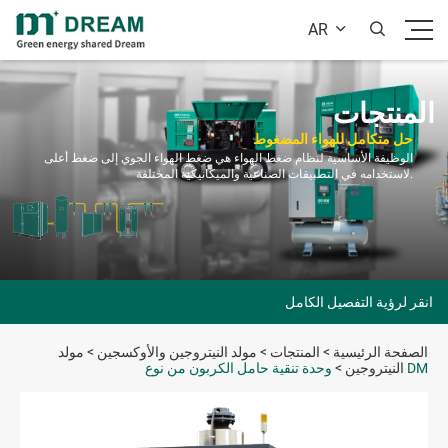
AR


المنتجات
حل متكامل للهواء المضغوط
الوظيفة الأساسية لنظام ضغط الهواء هي ضغط الهواء الجوي إلى ضغط أعلى
لاستخدامه في التطبيقات الصناعية والميكانيكية المختلفة.
انقر لرؤية التفصيل الكامل
الصفحة الرئيسية
>
المنتجات
>
مولد النيتروجين والأوكسجين
>
مولد
وحدة تنقية حامل الكربون من نوع DM
النيتروجين
>