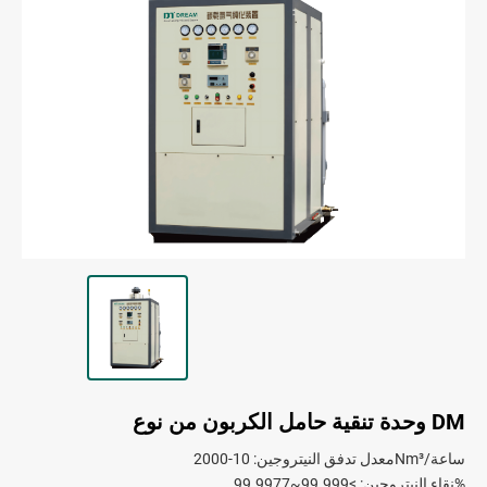
وحدة تنقية حامل الكربون من نوع DM
معدل تدفق النيتروجين: 10-2000Nm³/ساعة
نقاء النيتروجين: >99.999~99.9977%