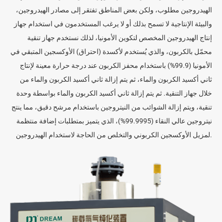
الهيدروجين مطلوب، ولكن بعض المناطق تفتقر إلى مصادر الهيدروجين،
والبيئة الإنتاجية لا تسمح بذلك أو لا يرغب المستخدمون في استخدام جهاز
إنتاج الهيدروجين المخصص لتكوين الأمونيا، لذلك نستخدم جهاز تنقية
محمّل بالكربون، والذي يُستخدم لأكسدة (احتراق) الأوكسجين المتبقي في
الأمونيا (99.9%) باستخدام محفز الكربون عند درجة حرارة معينة لإنتاج
ثاني أكسيد الكربون والماء، ثم يتم إزالة ثاني أكسيد الكربون والماء من
خلال جهاز التنقية. ثم يتم إزالة ثاني أكسيد الكربون والماء بواسطة وحدة
تنقية، ويتم إزالة الشوائب من النيتروجين باستخدام مرشح دقيق، مما ينتج
نيتروجين عالي النقاء (99.9995%)، الذي يتميز بمتطلبات إضافة منتظمة
لمزيل الأوكسجين الكربوني والتخلص من الحاجة لاستخدام الهيدروجين.