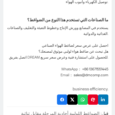
توصيل الكهرباء وأنبوب الهواء.
ما الصناعات التي تستخدم هذا النوع من الضواغط؟
يستخدم في المصانع وورش الإنتاج وخطوط التعبئة والتغليف والصناعات
الغذائية والدوائية.
احصل على عرض سعر لضاغط الهواء الصناعي
هل تبحث عن ضاغط هواء لولبي موثوق لمصنعك؟
اتصل بفريق DREAM للحصول على استشارة فنية وعرض سعر سريع.
WhatsApp：
+86 13671551445
Email：
sales@dmcomp.com
business efficiency.
قبل:
الضواغط اللولبية أحادية المرحلة مقابل ثنائية