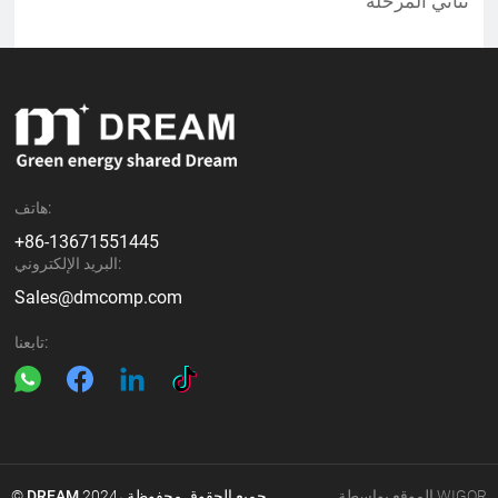
ثنائي المرحلة
هاتف:
+86-13671551445
البريد الإلكتروني:
Sales@dmcomp.com
تابعنا:
الموقع بواسطة WIGOR
2024، جميع الحقوق محفوظة.
DREAM
©