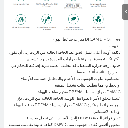
ميزات ضاغط الهواء DREAM Dry Oil Free
العيوب
تكلفة أولية أعلى: تميل الضواغط الجافة الخالية من الزيت إلى أن تكون
أكثر تكلفة مقدمًا مقارنة بالطرازات المزودة بزيوت تشحيم.
حدود درجة حرارة التشغيل: قد تتطلب أنظمة تبريد إضافية للتحكم في
الحرارة الناتجة أثناء الضغط.
الحساسية لتلوث الجسيمات: الأختام والمحامل حساسة للأوساخ
والحطام، مما يتطلب بيئات تشغيل نظيفة.
تقديم ضاغط الهواء DREAM طراز: سلسلة DMW-G
عندما يتعلق الأمر بالضواغط اللولبية الجافة الخالية من الزيت، فإن
ضاغط الهواء DREAM طراز: سلسلة DMW-G يبرز بميزاته المبتكرة
وأدائه الاستثنائي.
إليك الأسباب التي تجعل سلسلة DMW-G تغير قواعد اللعبة:
كفاءة عالية: صُممت سلسلة DMW-G لتحقيق أقصى كفاءة حجمية، مما