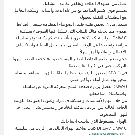
يقلل من استهلاك الطاقة ويخفض تكاليف التشغيل.
تصميم قوي: صُمم الضاغط مع مراعاة الدقة والمتانة، ويمكنه التعامل
مع التطبيقات الثقيلة بسهولة.
تشغيل هادئ: تضمن تقنية تقليل الضوضاء المتقدمة تشغيل الضاغط
بهدوء، مما يجعله مثاليًا للبيئات التي تشكل فيها الضوضاء مشكلة.
أدوات تحكم ذكية: مزودة بأنظمة تحكم ذكية، توفر سلسلة DMW-G
مراقبة وتشخيصًا في الوقت الفعلي، مما يجعل الصيانة واستكشاف
الأعطال وإصلاحها أمرًا سهلاً.
حجم صغير: صُمم الضاغط لتوفير المساحة، ويتيح حجمه الصغير سهولة
التركيب حتى في أكثر البيئات ضيقًا.
صديق للبيئة: مع انعدام انبعاثات الزيت، تساهم سلسلة DMW-G في
توفير بيئة عمل أنظف وأكثر خضرة.
تفضل بزيارة صفحة المنتج لمعرفة المزيد عن سلسلة DMW-G
واستكشاف مواصفاتها.
من خلال فهم الأساسيات واستكشاف مزايا وعيوب الضواغط اللولبية
الجافة الخالية من الزيت، يمكنك اتخاذ قرار مستنير بشأن أفضل حل
للهواء المضغوط
الهواء المضغوط الذي يناسب احتياجاتك.
كتيب ضاغط الهواء الخالي من الزيت من سلسلة DREAM DMW-G