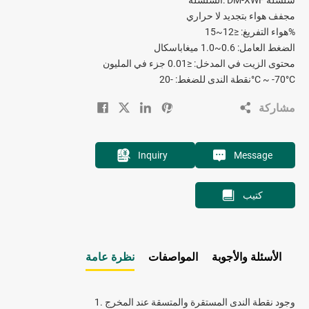
مجفف هواء بتجديد لا حراري
هواء التفريغ: ≤12~15%
الضغط العامل: 0.6~1.0 ميغاباسكال
محتوى الزيت في المدخل: ≤0.01 جزء في المليون
نقطة الندى للضغط: -20°C ~ -70°C
مشاركة
Inquiry
Message
كتيب
الأسئلة والأجوبة
المواصفات
نظرة عامة
1. وجود نقطة الندى المستقرة والمتسقة عند المخرج