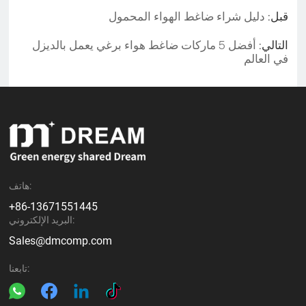
قبل:
دليل شراء ضاغط الهواء المحمول
التالي:
أفضل 5 ماركات ضاغط هواء برغي يعمل بالديزل
في العالم
هاتف:
+86-13671551445
البريد الإلكتروني:
Sales@dmcomp.com
تابعنا: