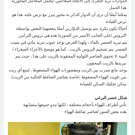
الدوارات تريد التحرك إلى الاتجاه المعاكس. تتحمل المحامل المحورية
هذا الحمل.
يمكننا أيضًا أن نرى أن الدوار الذكر به محور يبرز مع ترس عليه. هذا هو
ترس القيادة.
أحيانًا تكون بكرة. يتم توصيل الدوّارين أيضًا ببعضهما البعض بواسطة
التروس (على الجانب الأيسر من الصورة) هذه هي تروس التزامن.
يتم تبريد العنصر بالماء ، ولهذا الغرض توجد جيوب تبريد مائي في مبيت
العنصر. يتم تشحيم التروس بالزيت ، كما هو موضح بالأجزاء الصفراء /
البنية. لا تحتوي العناصر اللولبية المحقونة بالزيت على هذا ، حيث يتم
تبريدها بالزيت المحقون.
يوجد مانع تسرب بين الزيت ومقصورات الهواء المضغوط ، لمنع أي زيت
من تلويث الهواء المضغوط (خاصة بعناصر الضاغط الخالية من الزيت).
يمكن تفكيك السكن للصيانة.
شكل عنصر البرغي
تأتي أطراف الهواء بأحجام مختلفة ، لكنها تبدو جميعها متشابهة.
هذه بعض الصور لعناصر ضاغط الهواء.