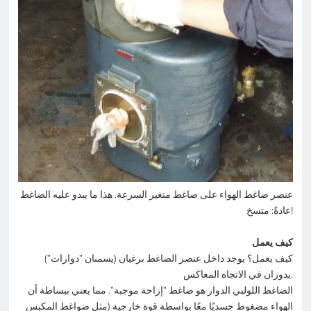
عنصر ضاغط الهواء على ضاغط متغير السرعة. هذا ما يبدو عليه الضاغط
عادةً: متسخ!
كيف يعمل
كيف يعمل؟ يوجد داخل عنصر الضاغط برغيان (يسمىان "دوارات")
يدوران في الاتجاه المعاكس.
الضاغط اللولبي الدوار هو ضاغط "إزاحة موجبة". مما يعني ببساطة أن
الهواء مضغوط جسديًا معًا بواسطة قوة خارجية (مثل ضواغط المكبس