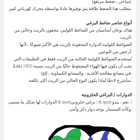
(ساخن ، ضغط مرتفع).
يتطلب هذا الضغط طاقة يتم توفيرها عادةً بواسطة محرك كهربائي كبير.
أنواع عناصر ضاغط البرغي
هناك نوعان أساسيان من الضاغط اللولبي: محقون بالزيت وخالي من
الزيت.
الضواغط اللولبية الدوارة المحقونة بالزيت هي الأكثر شيوعًا ، لأنها
أرخص من النوعين.
تُستخدم الضواغط اللولبية الخالية من الزيت فقط في التطبيقات التي
يجب أن يكون فيها الهواء المضغوط خاليًا من الزيت بنسبة 100٪ (عادةً
في مصانع معالجة الأغذية ، والمصانع الكيماوية ، إلخ).
سأشرح لاحقًا لماذا يكون النوع الخالي من الزيت أكثر تكلفة.
الدوارات / البراغي الحلزونية
الدوارات لها شكل ما يسمى & quot؛ برغي حلزوني & quot ؛. نعم ، يبدو
وكأنه المسمار. يوجد دوار ذكر وأنثى.