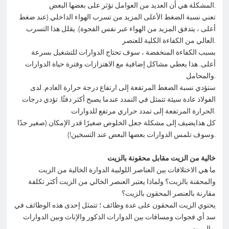
المشكلة هي أن العديد من العوامل تؤثر على بعضها البعض.
تعني نسبة الضغط الأعلى المزيد من تسرب الهواء الداخلي (عند ضغط
أعلى ، يتدفق المزيد من الهواء عبر نفس الفجوة). يقلل هذا التسرب
العالي من الكفاءة الكلية للعنصر.
بسبب الكفاءة المنخفضة ، سوف تحتاج الدوارات للتشغيل بسرعة
أعلى. هذا يعطي مشاكل إضافية مع الاهتزازات وفترة حياة الدوارات
والمحامل.
ستؤدي نسبة الضغط المرتفعة إلى ارتفاع درجة حرارة العادم. لدى
الفولاذ عادة سيئة تتمثل في التمدد عندما يصبح أكثر دفئًا. تؤدي درجات
الحرارة المرتفعة إلى تمدد حراري مرتفع للدوارات.
كل هذايضيف إلى مشكلة جعل الخلوص صغيرًا قدر الإمكان (صغير جدًا
وسوف تلمس الدوارات بعضها البعض عند التسخين!).
خالية من الزيت مقابل محقونة بالزيت
ما هي الاختلافات بين العناصر اللولبية الدوارة الخالية من الزيت
والمحقنة بالزيت؟ ولماذا يعتبر العنصر الخالي من الزيت أكثر تكلفة
مقارنة بالعنصر المحقون بالزيت؟
يحتوي الزيت المحقون على عدة وظائف ؛ تتمثل إحدى هذه الوظائف في
سد أي فجوات ومسافات بين الدوارات الذكور والإناث وبين الدوارات
والمبيت.