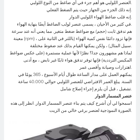
العنصر اللولبي هو أهم جزء في أي ضاغط من النوع اللولبي.
إنه ذلك الجزء من الجهاز حيث يتم الضغط الفعلي.
إنه قلب ضاغط الهواء اللولبي الدوار.
في كثير من الأحيان ، يسمى عنصر لولب الضاغط أيضًا بنهاية الهواء.
هم تدفق ثابت (حجم) مع ضواغط ضغط متغير. مما يعني أنه عند سرعة
معينة (rpm) ، فإنها تزود دائمًا نفس كمية الهواء (باللتر في الثانية على
سبيل المثال) ، ولكن يمكنها القيام بذلك عند ضغوط مختلفة.
لماذا هم مشهورون جدا؟ نظرًا لأنها عملية مستمرة (على عكس ضواغط
المكبس الترددية) فإنها توفر تدفق هواء ثابتًا غير نابض ، مع أدنى
اهتزازات وصيانة وأقصى عمر.
يمكنهم العمل على مدار الساعة طوال أيام الأسبوع ، 365 يومًا في
السنة. يبلغ العمر الافتراضي للعنصر اللولبي حوالي 40.000 ساعة
تشغيل ، قبل أن يلزم إجراء إصلاح شامل.
عنصر المسمار الدوار
اسمحوا لي أن أشرح كيف يتم بناء عنصر المسمار الدوار. انظر إلى هذه
الصورة النموذجية لعنصر برغي خالي من الزيت.