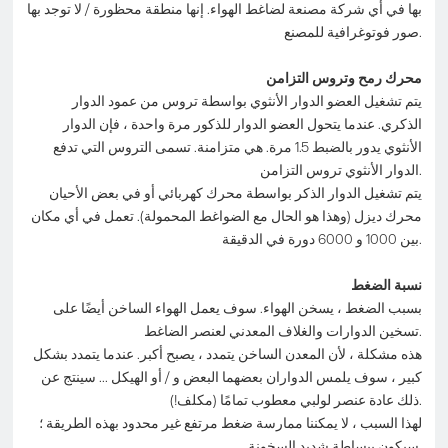
بها في أي شركة مصنعة لضاغط الهواء. إنها منطقة محظورة / لا توجد بها
صور فوتوغرافية للمصنع.
محرك رمح وتروس التزامن
يتم تشغيل العضو الدوار الأنثوي بواسطة تروس من عمود الدوار
الذكري. عندما يتحول العضو الدوار للذكور مرة واحدة ، فإن الدوار
الأنثوي يدور بالضبط 1.5 مرة. هي متزامنة. تسمى التروس التي تدفع
الدوار الأنثوي تروس التزامن.
يتم تشغيل الدوار الذكر بواسطة محرك كهربائي أو في بعض الأحيان
محرك ديزل (وهذا هو الحال مع الضواغط المحمولة). تعمل في أي مكان
بين 1000 و 6000 دورة في الدقيقة.
نسبة الضغط
بسبب الضغط ، يسخن الهواء. سوف يعمل الهواء الساخن أيضًا على
تسخين الدوارات والغلاف المعدني لعنصر الضاغط.
هذه مشكلة ، لأن المعدن الساخن يتمدد ، يصبح أكبر. عندما يتمدد بشكل
كبير ، سوف يلمس الدواران بعضهما البعض و / أو الهيكل ... سينتج عن
ذلك عادة عنصر لولبي معطوب تمامًا (مكلف!).
لهذا السبب ، لا يمكننا ممارسة ضغط مرتفع غير محدود بهذه الطريقة ؛
سيكون ببساطة شديد السخونة.