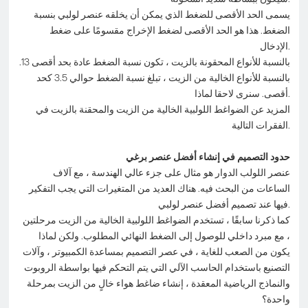
يسمى الحد الأقصى للضغط الذي يمكن أن يخلقه عنصر لولبي بنسبة
الضغط. هذا هو الحد الأقصى لضغط الإخراج مقسومًا على ضغط
الإدخال.
بالنسبة للأنواع المحقونة بالزيت ، تكون نسبة الضغط عادة بحد أقصى 13.
بالنسبة للأنواع الخالية من الزيت ، تبلغ نسبة الضغط حوالي 3.5 كحد
أقصى. سنرى لاحقا لماذا.
المزيد عن الضواغط اللولبية الخالية من الزيت والمحقنة بالزيت في
الفقرات التالية.
حدود التصميم في إنشاء أفضل عنصر برغي
عنصر اللولب الدوار هو مثال على جزء عالي الهندسة ، مع آلاف
الساعات من البحث فيه. هناك العديد من المتغيرات التي يجب التفكير
فيها عند تصميم أفضل عنصر لولبي.
كما ذكرنا سابقًا ، تستخدم الضواغط اللولبية الخالية من الزيت مرحلتين
، مع مبرد داخلي للوصول إلى الضغط النهائي المطلوب. ولكن لماذا
يكون من الصعب للغاية ، في عصر التصميم بمساعدة الكمبيوتر ، وآلات
التصنيع باستخدام الحاسب الآلي التي يتم التحكم فيها بواسطة الروبوت
والنماذج الرياضية المعقدة ، إنشاء ضاغط هواء خالٍ من الزيت بمرحلة
واحدة؟