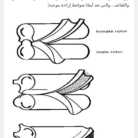
واللفائف ، والتي تعد أيضًا ضواغط إزاحة موجبة).