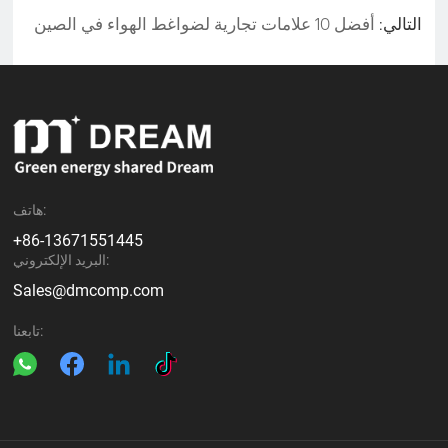
التالي:
أفضل 10 علامات تجارية لضواغط الهواء في الصين
هاتف:
+86-13671551445
البريد الإلكتروني:
Sales@dmcomp.com
تابعنا: