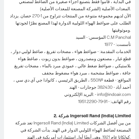
في البداية ، قاموا فقط بتصنيع أجزاء صغيرة من الضاغط لمصنعي
المعدات الأصلية (الشركة المصنعة للمعدات الأصلية).
الآن لديهم مجموعة متنوعة من المنتجات تتراوح من 1-270 حصان. يزداد
الطلب على ضواغط الهواء اللولبية الدوارة لهذا المصنع نظرًا لجودتها
وموثوقيتها.
المؤسس: - السيد C.M Panchal
تأسست: - 1977
الخدمات المقدمة: - ضواغط هواء ، مضخات تفريغ ، ضاغط لولبي دوار ،
قطع غيار ، مصنعون ومصدرون ، ضواغط بدون زيوت ، ضاغط هواء
بلاستيكي ، ضواغط ضغط عالي ، عمودي مبرد بالماء ، مضخات تفريغ
جافة ، ضواغط مشحمة ، مبرد هواء مضغوط مجفف
المواقع: - قطعة №550 ، الطريق الرئيسي ، كاثوادا جي آي دي سي ،
أحمد أباد - 382430 جوجارات - الهند
info@indoair.com
البريد الإلكتروني: -
رقم الهاتف: - 91-79-2290 1951
2. شركة Ingersoll Rand (India) Limited
تعد شركة Ingersoll Rand (India) Limited من بين أفضل الشركات
المصنعة لضاغط الهواء اللولبي الدوار في الهند. بدأت الشركة في
كولكاتا عام 1921. وهي أيضًا أول استثمارات أمريكية في الهند.