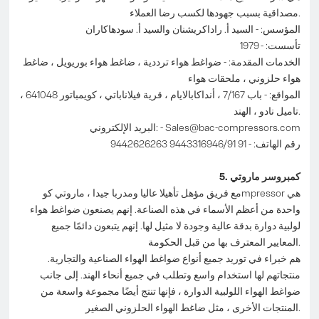
مصداقية بسبب جهودها لكسب رضا العملاء.
المؤسس: - السيد أ. راداكريشنان والسيد أ. سودهاكاران
تأسست: - 1979
الخدمات المقدمة: - ضواغط هواء ترددية ، ضاغط هواء بوريويل ، ضاغط
هواء حلزوني ، ملحقات هواء
المواقع: - باب 7/167 ، أنداكابالايام ، قرية فيلاناباتي ، كويمباتور 641048 ،
تاميل نادو ، الهند.
Sales@bac-compressors.com
البريد الإلكتروني: -
رقم الهاتف: - 91 9443316946/91 9442626263
5. كمبروسر ماروتي
مع فريق مؤهل تأهيلا عاليا ومدربا جيدا ، ماروتي كوmpressor هي
واحدة من أعظم الأسماء في هذه الصناعة. إنهم يصنعون ضواغط هواء
لولبية دوارة بدقة عالية وجودة لا مثيل لها. إنهم يتبعون دائمًا جميع
المعايير المعترف بها من قبل الحكومة.
هم خبراء في توريد جميع أنواع ضواغط الهواء الصناعية والتجارية.
منتجاتهم لها استخدام واسع وتطلب في جميع أنحاء الهند. إلى جانب
ضواغط الهواء اللولبية الدوارة ، فإنها تنتج أيضًا مجموعة واسعة من
المنتجات الأخرى ، مثل ضاغط الهواء الحلزوني الصغير.