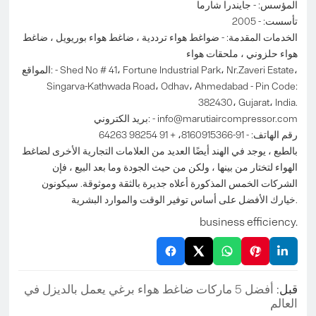
المؤسس: - جايندرا شارما
تأسست: - 2005
الخدمات المقدمة: - ضواغط هواء ترددية ، ضاغط هواء بوريويل ، ضاغط
هواء حلزوني ، ملحقات هواء
المواقع: - Shed No # 41، Fortune Industrial Park، Nr.Zaveri Estate،
Singarva-Kathwada Road، Odhav، Ahmedabad - Pin Code:
382430، Gujarat، India.
info@marutiaircompressor.com
بريد الكتروني: -
رقم الهاتف: - 91-8160915366، + 91 98254 64263
بالطبع ، يوجد في الهند أيضًا العديد من العلامات التجارية الأخرى لضاغط
الهواء لتختار من بينها ، ولكن من حيث الجودة وما بعد البيع ، فإن
الشركات الخمس المذكورة أعلاه جديرة بالثقة وموثوقة. سيكونون
خيارك الأفضل على أساس توفير الوقت والموارد البشرية.
business efficiency.
قبل:
أفضل 5 ماركات ضاغط هواء برغي يعمل بالديزل في
العالم