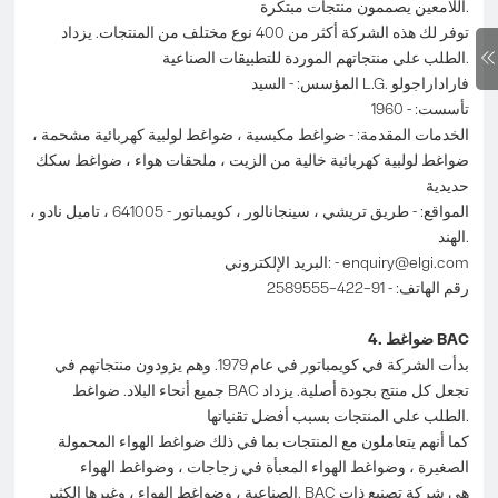
اللامعين يصممون منتجات مبتكرة.
توفر لك هذه الشركة أكثر من 400 نوع مختلف من المنتجات. يزداد
الطلب على منتجاتهم الموردة للتطبيقات الصناعية.
المؤسس: - السيد L.G. فاراداراجولو
تأسست: - 1960
الخدمات المقدمة: - ضواغط مكبسية ، ضواغط لولبية كهربائية مشحمة ،
ضواغط لولبية كهربائية خالية من الزيت ، ملحقات هواء ، ضواغط سكك
حديدية
المواقع: - طريق تريشي ، سينجانالور ، كويمباتور - 641005 ، تاميل نادو ،
الهند.
enquiry@elgi.com
البريد الإلكتروني: -
رقم الهاتف: - 91–422–2589555
4. ضواغط BAC
بدأت الشركة في كويمباتور في عام 1979. وهم يزودون منتجاتهم في
جميع أنحاء البلاد. ضواغط BAC تجعل كل منتج بجودة أصلية. يزداد
الطلب على المنتجات بسبب أفضل تقنياتها.
كما أنهم يتعاملون مع المنتجات بما في ذلك ضواغط الهواء المحمولة
الصغيرة ، وضواغط الهواء المعبأة في زجاجات ، وضواغط الهواء
الصناعية ، وضواغط الهواء ، وغيرها الكثير. BAC هي شركة تصنيع ذات