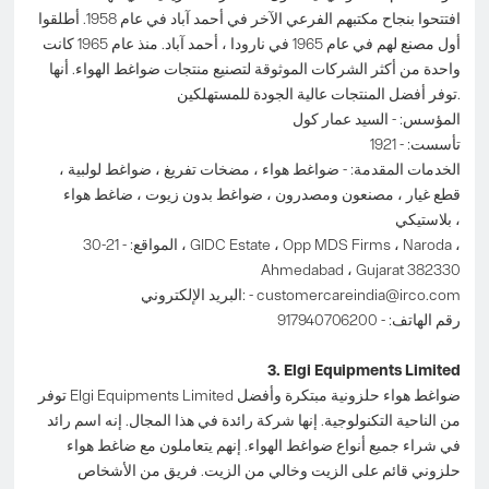
افتتحوا بنجاح مكتبهم الفرعي الآخر في أحمد آباد في عام 1958. أطلقوا
أول مصنع لهم في عام 1965 في نارودا ، أحمد آباد. منذ عام 1965 كانت
واحدة من أكثر الشركات الموثوقة لتصنيع منتجات ضواغط الهواء. أنها
توفر أفضل المنتجات عالية الجودة للمستهلكين.
المؤسس: - السيد عمار كول
تأسست: - 1921
الخدمات المقدمة: - ضواغط هواء ، مضخات تفريغ ، ضواغط لولبية ،
قطع غيار ، مصنعون ومصدرون ، ضواغط بدون زيوت ، ضاغط هواء
بلاستيكي ،
المواقع: - 21-30 ، GIDC Estate ، Opp MDS Firms ، Naroda ،
Ahmedabad ، Gujarat 382330
customercareindia@irco.com
البريد الإلكتروني: -
رقم الهاتف: - 917940706200
3. Elgi Equipments Limited
توفر Elgi Equipments Limited ضواغط هواء حلزونية مبتكرة وأفضل
من الناحية التكنولوجية. إنها شركة رائدة في هذا المجال. إنه اسم رائد
في شراء جميع أنواع ضواغط الهواء. إنهم يتعاملون مع ضاغط هواء
حلزوني قائم على الزيت وخالي من الزيت. فريق من الأشخاص