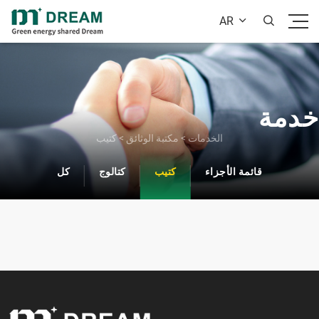
AR


خدمة
الخدمات
>
مكتبة الوثائق
>
كتيب
قائمة الأجزاء
كتيب
كتالوج
كل