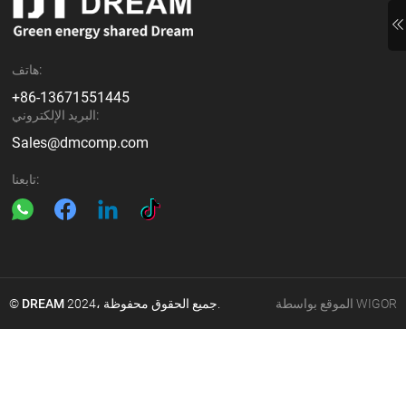
هاتف:
+86-13671551445
البريد الإلكتروني:
Sales@dmcomp.com
تابعنا:
الموقع بواسطة WIGOR
2024، جميع الحقوق محفوظة.
DREAM
©